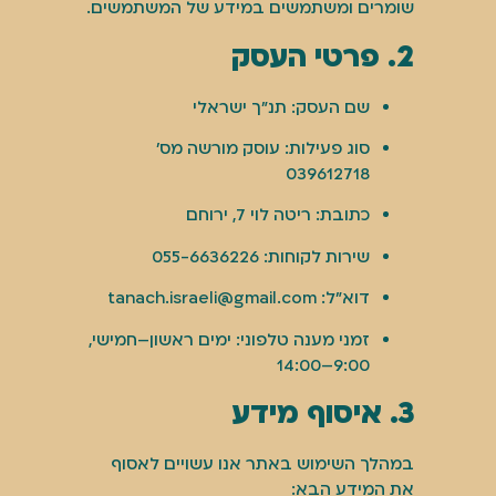
שומרים ומשתמשים במידע של המשתמשים.
2. פרטי העסק
שם העסק: תנ״ך ישראלי
סוג פעילות: עוסק מורשה מס'
039612718
כתובת: ריטה לוי 7, ירוחם
שירות לקוחות: 055-6636226
דוא"ל:
tanach.israeli@gmail.com
זמני מענה טלפוני: ימים ראשון–חמישי,
9:00–14:00
3. איסוף מידע
במהלך השימוש באתר אנו עשויים לאסוף
את המידע הבא: