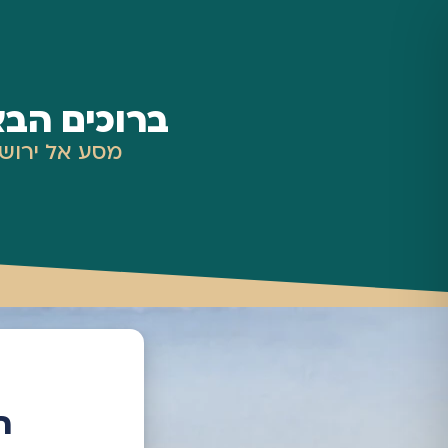
ברוכים הבא
מסע אל ירושל
ח