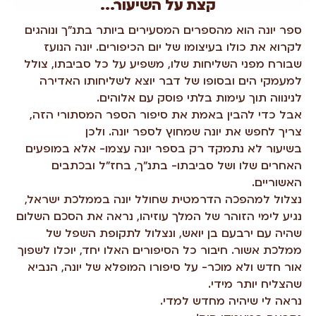
קצת על השיעור...
ספר יונה הוא מהספרים המסעירים ביותר בתנ"ך ונוהגים
לקרוא את כולו בעיצומו של יום הכיפורים. יונה הנועז
שבורח מפני השליחות שלו, משפיע על כל סביבתו, צולל
למעמקי הים ובסופו של דבר יוצא לשליחותו האדירה
לנינווה תוך עימות בלתי פוסק עם אלוהים.
אבל כדי להבין באמת את סיפור הספר המסתורי הזה,
צריך לחפש את יונה שמחוץ לספר יונה. ולכן
בשיעור לא נתמקד רק בספר יונה עצמו- אלא במופעים
האחרים שלו ושל סביבתו- בתנ"ך, בחז"ל ובכתבים
האשוריים.
נצלול למהפכה הדרמטית שחולל יונה בממלכת ישראל,
נגיע לימי הזוהר של המלך עוזיהו, נראה את הסכם השלום
שהיה עם ירבעם בן יואש, ונצלול לתקופת השפל של
ממלכת אשור. חיבור כל הסיפורים האלו יחד, יוכלו לשפוך
אור חדש ולא מוכר- על סיפורו המופלא של יונה, הנביא
שהצליח יותר מידי.
נראה לי שיהיה מחדש למדי.